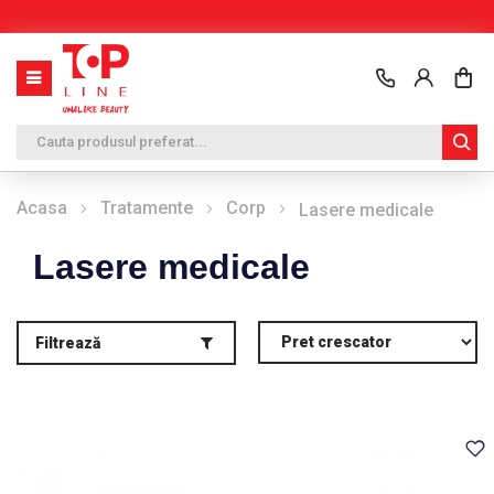
Co
Acasa
Tratamente
Corp
Lasere medicale
Lasere medicale
Filtrează